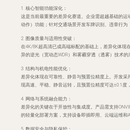
1.
核心智能功能深化
：
这是当前最重要的差异化赛道。企业需超越基础的运
动作）功能；针对交通场景开发车牌识别、违章行为
2.
图像质量与适用性突破
：
在4K/8K超高清已成高端标配的基础上，差异化体现
异的逆光（宽动态WDR）和雾霾穿透（透雾）技术
3.
结构与机电性能优化
：
差异化体现在
可靠性、静音与预置位精度
上。开发采
现高速、平稳、静音运转，且预置位精度可达±0.1
4.
网络与系统融合能力
：
差异化的关键在于
开放性与集成度
。产品需支持ONV
的轻量化部署方案，支持设备即插即用、云端运维和A
5.
数据安全与隐私保护
：