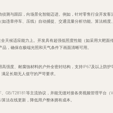
动侦测与跟踪，向
场景化智能
迈进。例如，针对零售行业开发客
（如违章停车、压线）自动捕捉、交通流量分析功能。算法精度
在
全天候适应能力
上。开发具有超强低照度性能（如采用大靶面传
的产品，确保在极端光照和天气条件下画面清晰可用。
用高强度、耐腐蚀材料的户外全密封结构，支持IP67及以上防
度，满足长期无人值守的严苛要求。
IF、GB/T28181等主流协议，并能无缝对接各类视频管理平
I算法在线更新，降低用户整体拥有成本。